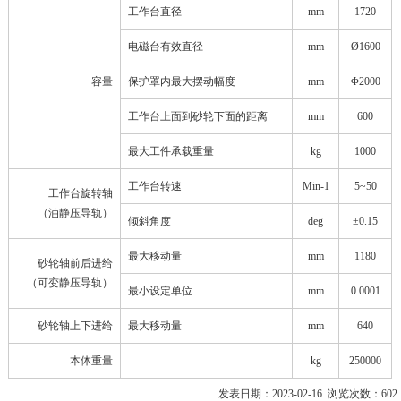
工作台直径
mm
1720
电磁台有效直径
mm
Ø1600
容量
保护罩内最大摆动幅度
mm
Φ2000
工作台上面到砂轮下面的距离
mm
600
最大工件承载重量
kg
1000
工作台转速
Min-1
5~50
工作台旋转轴
（油静压导轨）
倾斜角度
deg
±0.15
最大移动量
mm
1180
砂轮轴前后进给
（可变静压导轨）
最小设定单位
mm
0.0001
砂轮轴上下进给
最大移动量
mm
640
本体重量
kg
250000
发表日期：2023-02-16 浏览次数：602