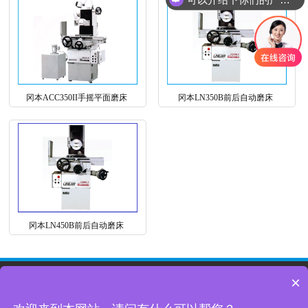
冈本ACC350II手摇平面磨床
冈本LN350B前后自动磨床
冈本LN450B前后自动磨床
×
© Copyright 2026 OKamoto冈本磨床营销中心 备案号：
粤ICP备2023068849号
电话：13735467018 微信：13735467018